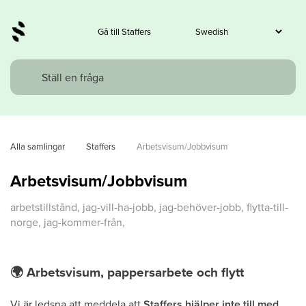
Gå till Staffers
Alla samlingar
Staffers
Arbetsvisum/Jobbvisum
Arbetsvisum/Jobbvisum
arbetstillstånd, jag-vill-ha-jobb, jag-behöver-jobb, flytta-till-
norge, jag-kommer-från,
🌍
Arbetsvisum, pappersarbete och flytt
Vi är ledsna att meddela att
Staffers hjälper inte till med