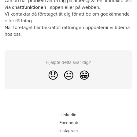
Om du har problem att få tag på arbetsgivaren, kontakta oss
via
chattfunktionen
i appen eller på webben.
Vi kontaktar då företaget åt dig för att be om godkännande
eller rättning.
När företaget har bekräftat rättningen uppdaterar vi tiderna
hos oss.
Hjälpte detta svar dig?
😞
😐
😁
Linkedin
Facebook
Instagram