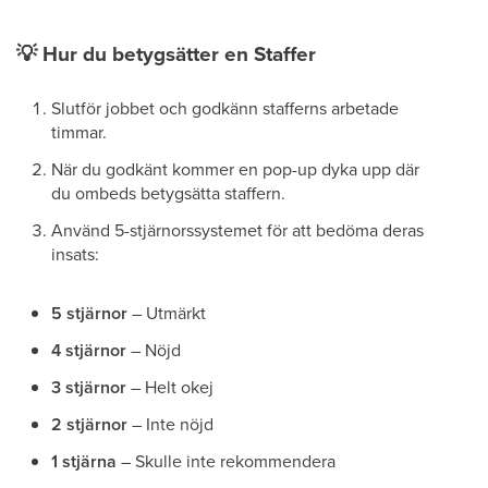
💡
Hur du betygsätter en Staffer
Slutför jobbet och godkänn stafferns arbetade
timmar.
När du godkänt kommer en pop-up dyka upp där
du ombeds betygsätta staffern.
Använd 5-stjärnorssystemet för att bedöma deras
insats:
5 stjärnor
– Utmärkt
4 stjärnor
– Nöjd
3 stjärnor
– Helt okej
2 stjärnor
– Inte nöjd
1 stjärna
– Skulle inte rekommendera