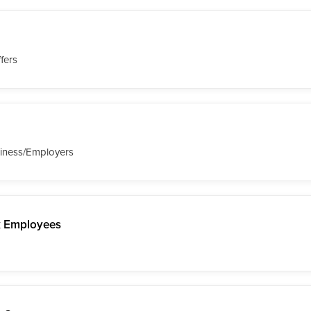
fers
siness/Employers
k Employees