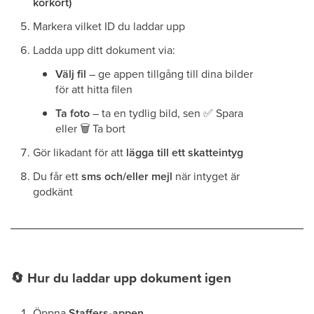
körkort)
Markera vilket ID du laddar upp
Ladda upp ditt dokument via:
Välj fil
– ge appen tillgång till dina bilder
för att hitta filen
Ta foto
– ta en tydlig bild, sen
✅
Spara
eller
🗑
Ta bort
Gör likadant för att
lägga till ett skatteintyg
Du får ett
sms och/eller mejl
när intyget är
godkänt
🔄
Hur du laddar upp dokument igen
Öppna
Staffers-appen