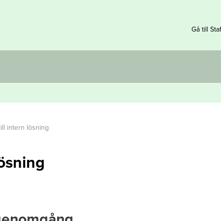
Gå till Sta
ill intern lösning
lösning
sgenomgång