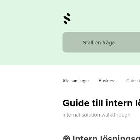
Alla samlingar
Business
Guide t
Guide till intern 
internal-solution-walkthrough
Intern lösning
🧭