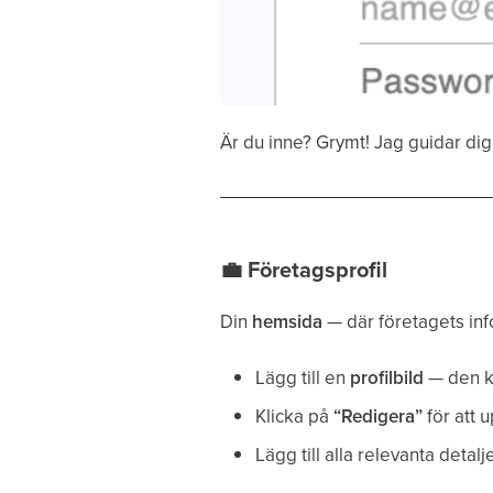
Är du inne? Grymt! Jag guidar di
💼
Företagsprofil
Din
hemsida
— där företagets info
Lägg till en
profilbild
— den ko
Klicka på
“Redigera”
för att 
Lägg till alla relevanta detal